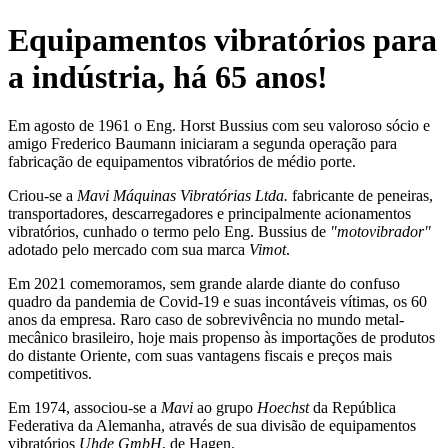
Equipamentos vibratórios para
a indústria, há 65 anos!
Em agosto de 1961 o Eng. Horst Bussius com seu valoroso sócio e
amigo Frederico Baumann iniciaram a segunda operação para
fabricação de equipamentos vibratórios de médio porte.
Criou-se a
Mavi Máquinas Vibratórias Ltda.
fabricante de peneiras,
transportadores, descarregadores e principalmente acionamentos
vibratórios, cunhado o termo pelo Eng. Bussius de
"motovibrador"
adotado pelo mercado com sua marca
Vimot
.
Em 2021 comemoramos, sem grande alarde diante do confuso
quadro da pandemia de Covid-19 e suas incontáveis vítimas, os 60
anos da empresa. Raro caso de sobrevivência no mundo metal-
mecânico brasileiro, hoje mais propenso às importações de produtos
do distante Oriente, com suas vantagens fiscais e preços mais
competitivos.
Em 1974, associou-se a
Mavi
ao grupo
Hoechst
da República
Federativa da Alemanha, através de sua divisão de equipamentos
vibratórios
Uhde GmbH
, de Hagen.