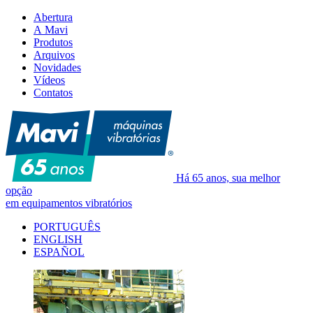
Abertura
A Mavi
Produtos
Arquivos
Novidades
Vídeos
Contatos
Há 65 anos, sua melhor
opção
em equipamentos vibratórios
PORTUGUÊS
ENGLISH
ESPAÑOL