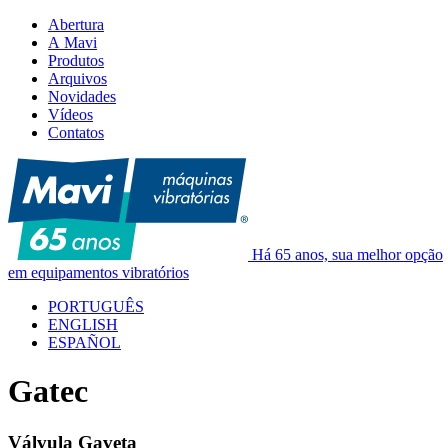
Abertura
A Mavi
Produtos
Arquivos
Novidades
Vídeos
Contatos
Há 65 anos, sua melhor opção
em equipamentos vibratórios
PORTUGUÊS
ENGLISH
ESPAÑOL
Gatec
Válvula Gaveta